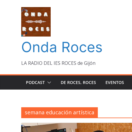
Saltar
al
contenido
Onda Roces
LA RADIO DEL IES ROCES de Gijón
PODCAST
DE ROCES, ROCES
EVENTOS
semana educación artística