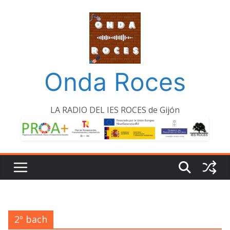
Saltar
al
contenido
Onda Roces
LA RADIO DEL IES ROCES de Gijón
2º bach