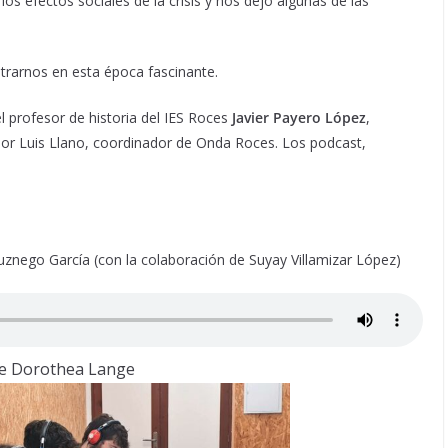
s efectos sociales de la crisis y nos dejó algunas de las
rarnos en esta época fascinante.
el profesor de historia del IES Roces
Javier Payero López
,
or Luis Llano, coordinador de Onda Roces. Los podcast,
uznego García (con la colaboración de Suyay Villamizar López)
de Dorothea Lange