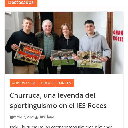
Destacados
ACTIVIDAD AULA
PODCAST
PRINCIPAL
Churruca, una leyenda del
sportinguismo en el IES Roces
mayo 7, 2026
Luis Llano
Iñaki Churruca: De los campeonatos playeros a leyenda