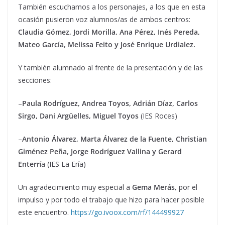
También escuchamos a los personajes, a los que en esta
ocasión pusieron voz alumnos/as de ambos centros:
Claudia Gómez, Jordi Morilla, Ana Pérez, Inés Pereda,
Mateo García, Melissa Feito y José Enrique Urdialez.
Y también alumnado al frente de la presentación y de las
secciones:
–
Paula Rodríguez, Andrea Toyos, Adrián Díaz, Carlos
Sirgo, Dani Argüelles, Miguel Toyos
(IES Roces)
–
Antonio Álvarez, Marta Álvarez de la Fuente, Christian
Giménez Peña, Jorge Rodríguez Vallina y Gerard
Enterr
ía (IES La Ería)
Un agradecimiento muy especial a
Gema Merás,
por el
impulso y por todo el trabajo que hizo para hacer posible
este encuentro.
https://go.ivoox.com/rf/144499927