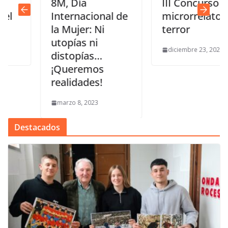
8M, Día
III Concurso
Internacional de
microrrelatos de
la Mujer: Ni
terror
utopías ni
diciembre 23, 2022
distopías…
¡Queremos
realidades!
marzo 8, 2023
Destacados